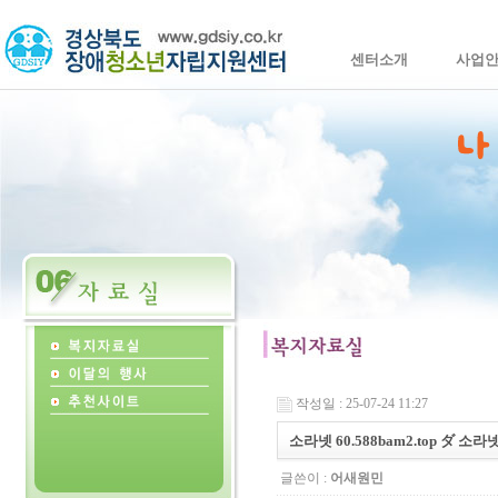
센터소개
사업
작성일 : 25-07-24 11:27
소라넷 60.588bam2.top ダ 
글쓴이 :
어새원민